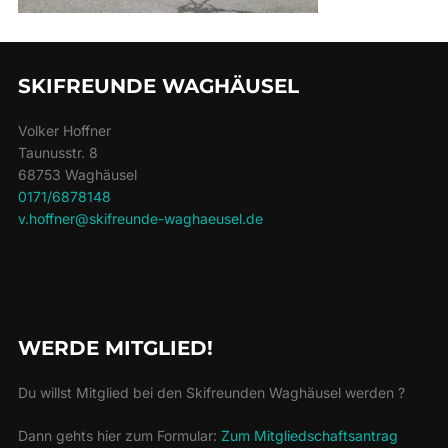
SKIFREUNDE WAGHÄUSEL
Volker Hoffner
Taunusstr. 8
68753 Waghäusel
0171/6878148
v.hoffner@skifreunde-waghaeusel.de
WERDE MITGLIED!
Du willst Mitglied bei den Skifreunden Waghäusel werden ?
Dann gehts hier zum Formular:
Zum Mitgliedschaftsantrag