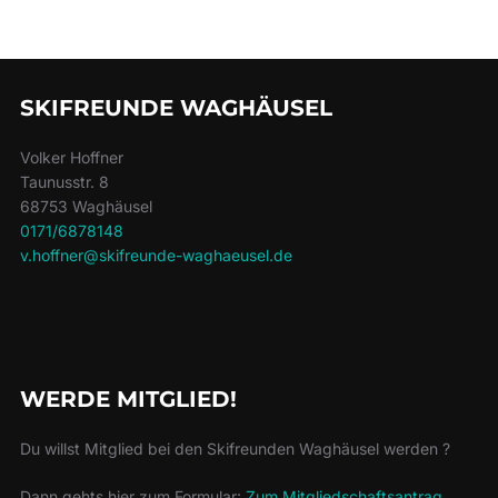
SKIFREUNDE WAGHÄUSEL
Volker Hoffner
Taunusstr. 8
68753 Waghäusel
0171/6878148
v.hoffner@skifreunde-waghaeusel.de
WERDE MITGLIED!
Du willst Mitglied bei den Skifreunden Waghäusel werden ?
Dann gehts hier zum Formular:
Zum Mitgliedschaftsantrag