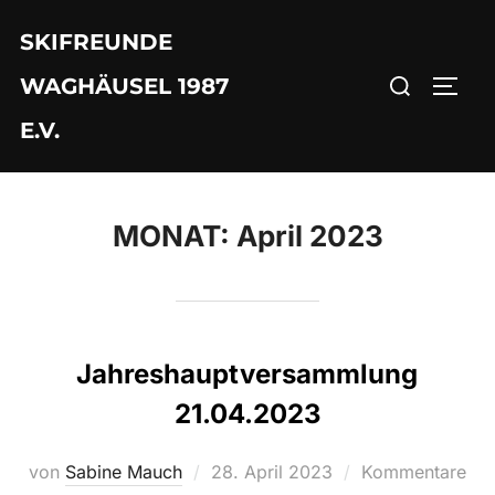
Zum
SKIFREUNDE
Inhalt
Suchen
springen
WAGHÄUSEL 1987
SEIT
nach:
E.V.
MONAT:
April 2023
Jahreshauptversammlung
21.04.2023
Veröffentlicht
von
Sabine Mauch
28. April 2023
Kommentare